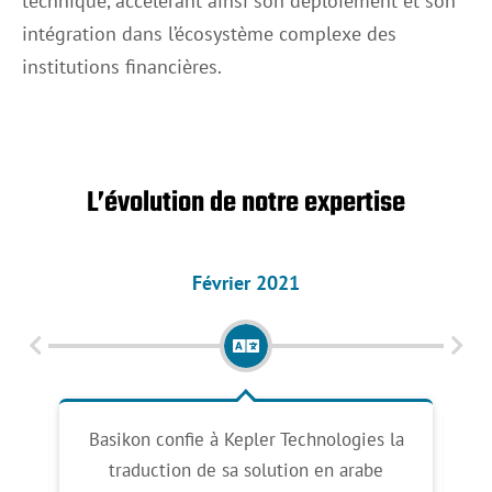
technique, accélérant ainsi son déploiement et son
intégration dans l’écosystème complexe des
institutions financières.
L’évolution de notre expertise
Février 2021
ing
Basikon confie à Kepler Technologies la
Bas
r
traduction de sa solution en arabe
ac