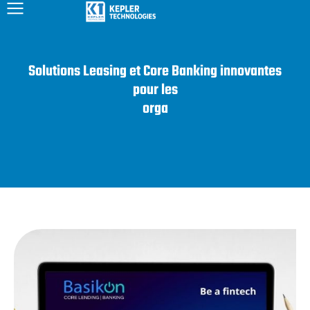
Solutions Leasing et Core Banking innovantes
pour les
o
r
g
a
n
i
s